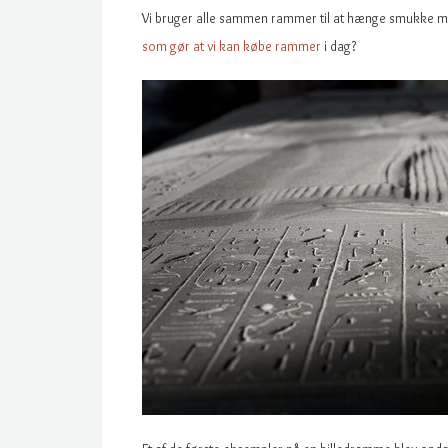
Vi bruger alle sammen rammer til at hænge smukke m
som gør at vi kan købe rammer
i dag?