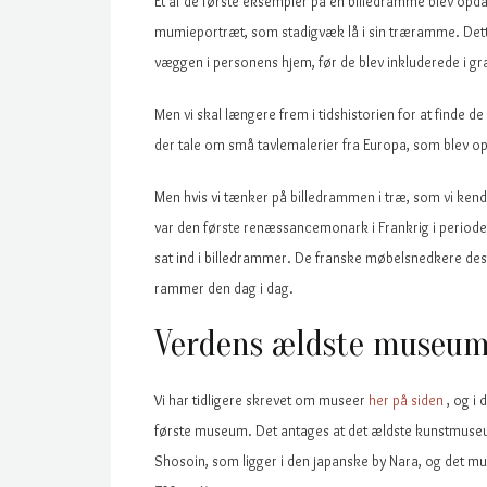
Et af de første eksempler på en billedramme blev opdage
mumieportræt, som stadigvæk lå i sin træramme. Dette 
væggen i personens hjem, før de blev inkluderede i gr
Men vi skal længere frem i tidshistorien for at finde 
der tale om små tavlemalerier fra Europa, som blev op
Men hvis vi tænker på billedrammen i træ, som vi kende
var den første renæssancemonark i Frankrig i perio
sat ind i billedrammer. De franske møbelsnedkere des
rammer den dag i dag.
Verdens ældste museum 
Vi har tidligere skrevet om museer
her på siden
, og i
første museum. Det antages at det ældste kunstmuseum
Shosoin, som ligger i den japanske by Nara, og det mu