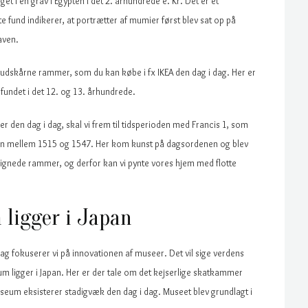
t i en grav i Egypten i det 2. århundrede e. Kr. Det er et
fund indikerer, at portrætter af mumier først blev sat op på
aven.
de udskårne rammer, som du kan købe i fx IKEA den dag i dag. Her er
fundet i det 12. og 13. århundrede.
r den dag i dag, skal vi frem til tidsperioden med Francis 1, som
den mellem 1515 og 1547. Her kom kunst på dagsordenen og blev
ignede rammer, og derfor kan vi pynte vores hjem med flotte
ligger i Japan
 dag fokuserer vi på innovationen af museer. Det vil sige verdens
 ligger i Japan. Her er der tale om det kejserlige skatkammer
seum eksisterer stadigvæk den dag i dag. Museet blev grundlagt i