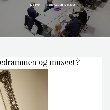
By admin
Posted On 30th maj 2025
lledrammen og museet?