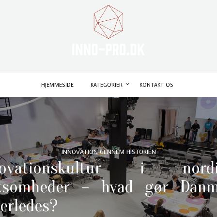
HJEMMESIDE
KATEGORIER
KONTAKT OS
INNOVATION GENNEM HISTORIEN
novationskultur i nordi
rksomheder – hvad gør Danm
erledes?