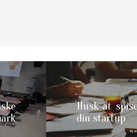
ske
Husk at spis
ark
din startup
By e