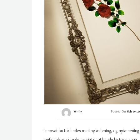
emily
Posted On
6th okt
Innovation forbindes med nytænkning, og nytænkning fo
opfindelser, som det er vigtigt at kende historien bag.