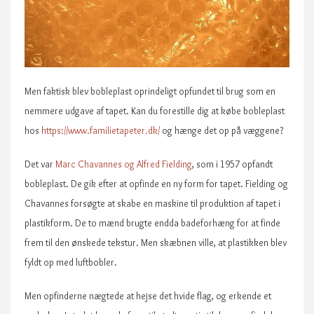
Men faktisk blev bobleplast oprindeligt opfundet til brug som en
nemmere udgave af tapet. Kan du forestille dig at købe bobleplast
hos
https://www.familietapeter.dk/
og hænge det op på væggene?
Det var
Marc Chavannes og Alfred Fielding
, som i 1957 opfandt
bobleplast. De gik efter at opfinde en ny form for tapet. Fielding og
Chavannes forsøgte at skabe en maskine til produktion af tapet i
plastikform. De to mænd brugte endda badeforhæng for at finde
frem til den ønskede tekstur. Men skæbnen ville, at plastikken blev
fyldt op med luftbobler.
Men opfinderne nægtede at hejse det hvide flag, og erkende et