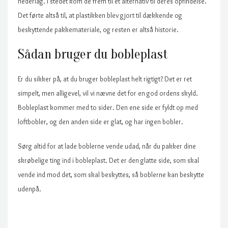
nederlag. I stedet kom de frem til et alternativ til deres opfindelse.
Det førte altså til, at plastikken blev gjort til dækkende og
beskyttende pakkemateriale, og resten er altså historie.
Sådan bruger du bobleplast
Er du sikker på, at du bruger bobleplast helt rigtigt? Det er ret
simpelt, men alligevel, vil vi nævne det for en god ordens skyld.
Bobleplast kommer med to sider. Den ene side er fyldt op med
loftbobler, og den anden side er glat, og har ingen bobler.
Sørg altid for at lade boblerne vende udad, når du pakker dine
skrøbelige ting ind i bobleplast. Det er den glatte side, som skal
vende ind mod det, som skal beskyttes, så boblerne kan beskytte
udenpå.