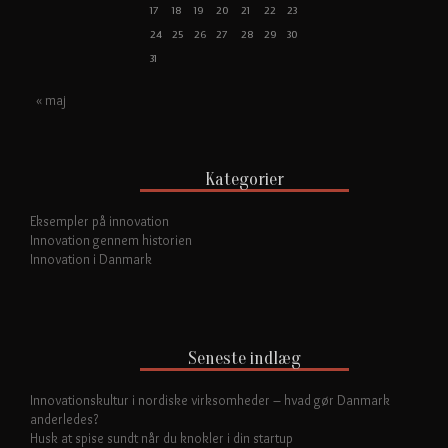
17
18
19
20
21
22
23
24
25
26
27
28
29
30
31
« maj
Kategorier
Eksempler på innovation
Innovation gennem historien
Innovation i Danmark
Seneste indlæg
Innovationskultur i nordiske virksomheder – hvad gør Danmark
anderledes?
Husk at spise sundt når du knokler i din startup